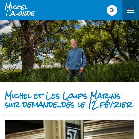
Michel
Lalonde
EN
Michel et Les Loups Marins
sur demande...dès le 12 février