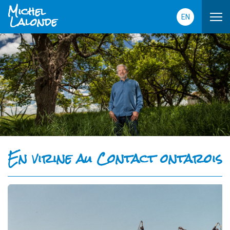
Michel
Lalonde
EN
En virine au Contact ontarois