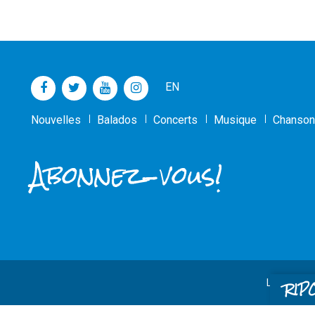
EN
Nouvelles
Balados
Concerts
Musique
Chanson
Abonnez-vous!
RIP
Le site We