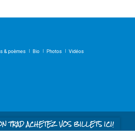
s & poèmes
Bio
Photos
Vidéos
ON TRAD ACHETEZ VOS BILLETS ICI!
b conçu par
le studio jaune
et développé par
Route 413