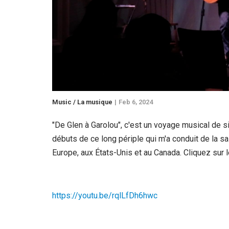
Music / La musique
Feb 6, 2024
"De Glen à Garolou", c'est un voyage musical de si
débuts de ce long périple qui m'a conduit de la s
Europe, aux États-Unis et au Canada. Cliquez sur l
https://youtu.be/rqlLfDh6hwc