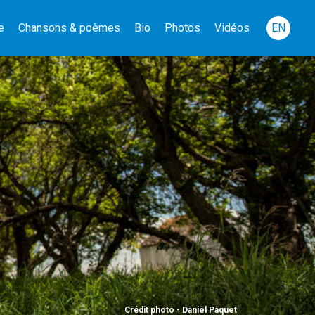
e
Chansons & poèmes
Bio
Photos
Vidéos
EN
Crédit photo -
Daniel Paquet